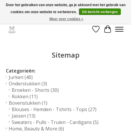
Door het gebruiken van onze website, ga je akkoord met het gebruik van
cookies om onze website te verbeteren.
Dit bericht verbergen
GRATIS verzending vanaf €50 voor BE - €75 voor NL - After pay mogelijk!
Happy Shopping
Meer over cookies »
Verlanglijst
Winkelwa
Sitemap
Categorieën:
Jurken
(40)
Onderstukken
(3)
Broeken - Shorts
(30)
Rokken
(11)
Bovenstukken
(1)
Blouses - Hemden - Tshirts - Tops
(27)
Jassen
(13)
Sweaters - Pulls - Truien - Cardigans
(5)
Home, Beauty & More
(6)