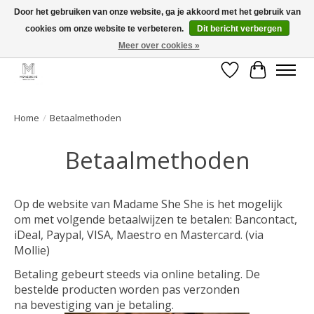
Door het gebruiken van onze website, ga je akkoord met het gebruik van
cookies om onze website te verbeteren.
Dit bericht verbergen
GRATIS verzending vanaf €50 voor BE - €75 voor NL - After pay mogelijk!
Happy Shopping
Meer over cookies »
Verlanglijst
Winkelwa
Home
/
Betaalmethoden
Betaalmethoden
Op de website van Madame She She is het mogelijk
om met volgende betaalwijzen te betalen: Bancontact,
iDeal, Paypal, VISA, Maestro en Mastercard. (via
Mollie)
Betaling gebeurt steeds via online betaling. De
bestelde producten worden pas verzonden
na bevestiging van je betaling.