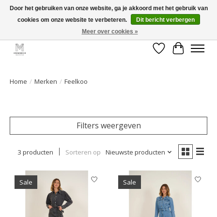
Door het gebruiken van onze website, ga je akkoord met het gebruik van
cookies om onze website te verbeteren.
Dit bericht verbergen
GRATIS verzending vanaf €50 voor BE - €75 voor NL - After pay mogelijk!
Happy Shopping
Meer over cookies »
Verlanglijst
Winkelwa
Home
/
Merken
/
Feelkoo
Filters weergeven
3 producten
Sorteren op
Nieuwste producten
Sale
Sale