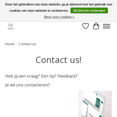
Door het gebruiken van onze website, ga je akkoord met het gebruik van
cookies om onze website te verbeteren.
Dit bericht verbergen
GRATIS verzending vanaf €50 voor BE - €75 voor NL - After pay mogelijk!
Happy Shopping
Meer over cookies »
Verlanglijst
Winkelwa
Home
/
Contact us!
Contact us!
Heb jij een vraag? Een tip? Feedback?
Je wil ons contacteren?