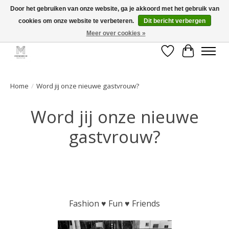
Door het gebruiken van onze website, ga je akkoord met het gebruik van
cookies om onze website te verbeteren.
Dit bericht verbergen
GRATIS verzending vanaf €50 voor BE - €75 voor NL - After pay mogelijk!
Happy Shopping
Meer over cookies »
Verlanglijst
Winkelwa
Home
/
Word jij onze nieuwe gastvrouw?
Word jij onze nieuwe
gastvrouw?
Fashion ♥ Fun ♥ Friends