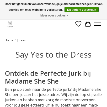
Door het gebruiken van onze website, ga je akkoord met het gebruik van
cookies om onze website te verbeteren.
Dit bericht verbergen
GRATIS verzending vanaf €50 voor BE - €75 voor NL - After pay mogelijk!
Happy Shopping
Meer over cookies »
Verlanglijst
Winkelwa
Home
/
Jurken
Say Yes to the Dress
Ontdek de Perfecte Jurk bij
Madame She She
Ben je op zoek naar de perfecte jurk? Bij Madame She
She ben je aan het juiste adres! Wij zijn dol op stijlvolle
jurken en hebben met zorg de mooiste ontwerpen
voor jou geselecteerd. Of je nu zoekt naar een maxi-