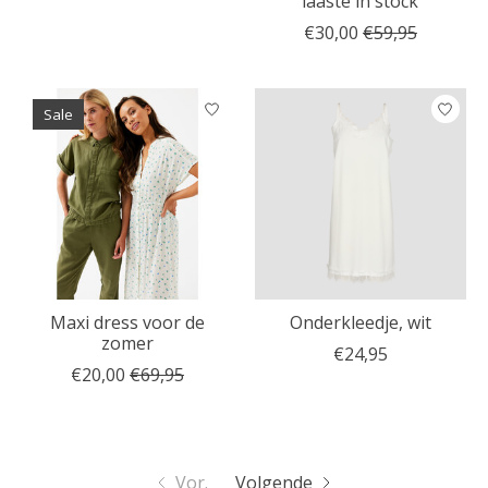
laaste in stock
€30,00
€59,95
Sale
Maxi dress voor de
Onderkleedje, wit
zomer
€24,95
€20,00
€69,95
Vor.
Volgende