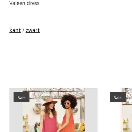
Valeen dress
kant
/
zwart
Items van productcarrousel
Sale
Sale