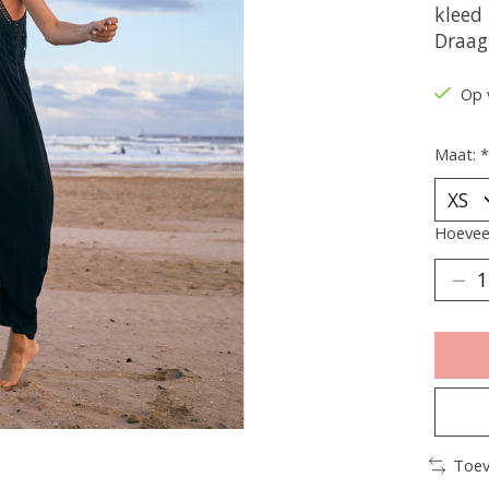
kleed 
Draag
Op 
Maat:
*
Hoeveel
Toev