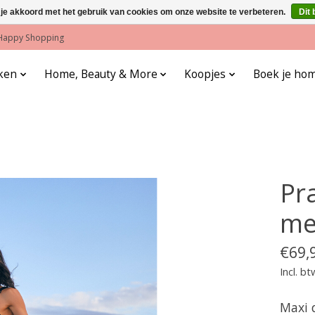
 je akkoord met het gebruik van cookies om onze website te verbeteren.
Dit 
! Happy Shopping
ken
Home, Beauty & More
Koopjes
Boek je hom
Pra
me
€69,
Incl. bt
Maxi d