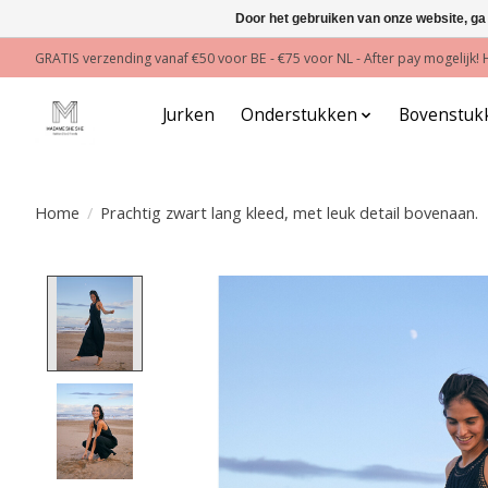
Door het gebruiken van onze website, ga
GRATIS verzending vanaf €50 voor BE - €75 voor NL - After pay mogelijk
Jurken
Onderstukken
Bovenstuk
Home
/
Prachtig zwart lang kleed, met leuk detail bovenaan.
Product image slideshow Items