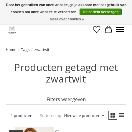
Door het gebruiken van onze website, ga je akkoord met het gebruik van
cookies om onze website te verbeteren.
Dit bericht verbergen
GRATIS verzending vanaf €50 voor BE - €75 voor NL - After pay mogelijk!
Happy Shopping
Meer over cookies »
Verlanglijst
Winkelwa
Home
/
Tags
/
zwartwit
Producten getagd met
zwartwit
Filters weergeven
1 producten
Sorteren op
Nieuwste producten