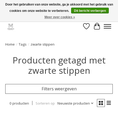
Door het gebruiken van onze website, ga je akkoord met het gebruik van
cookies om onze website te verbeteren.
Dit bericht verbergen
GRATIS verzending vanaf €50 voor BE - €75 voor NL - After pay mogelijk!
Happy Shopping
Meer over cookies »
Verlanglijst
Winkelwa
Home
/
Tags
/
zwarte stippen
Producten getagd met
zwarte stippen
Filters weergeven
0 producten
Sorteren op
Nieuwste producten