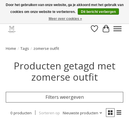
Door het gebruiken van onze website, ga je akkoord met het gebruik van
cookies om onze website te verbeteren.
Dit bericht verbergen
GRATIS verzending vanaf €50 voor BE - €75 voor NL - After pay mogelijk!
Happy Shopping
Meer over cookies »
Verlanglijst
Winkelwa
Home
/
Tags
/
zomerse outfit
Producten getagd met
zomerse outfit
Filters weergeven
0 producten
Sorteren op
Nieuwste producten