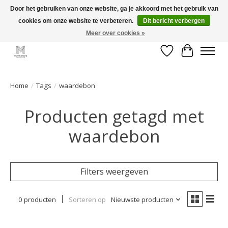
Door het gebruiken van onze website, ga je akkoord met het gebruik van
cookies om onze website te verbeteren.
Dit bericht verbergen
GRATIS verzending vanaf €50 voor BE - €75 voor NL - After pay mogelijk!
Happy Shopping
Meer over cookies »
Verlanglijst
Winkelwa
Home
/
Tags
/
waardebon
Producten getagd met
waardebon
Filters weergeven
0 producten
Sorteren op
Nieuwste producten