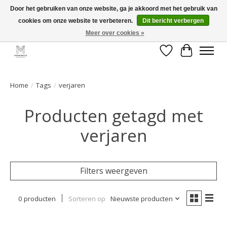
Door het gebruiken van onze website, ga je akkoord met het gebruik van
cookies om onze website te verbeteren.
Dit bericht verbergen
GRATIS verzending vanaf €50 voor BE - €75 voor NL - After pay mogelijk!
Happy Shopping
Meer over cookies »
Verlanglijst
Winkelwa
Home
/
Tags
/
verjaren
Producten getagd met
verjaren
Filters weergeven
0 producten
Sorteren op
Nieuwste producten