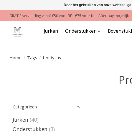
Door het gebruiken van onze website, ga
GRATIS verzending vanaf €50 voor BE - €75 voor NL - After pay mogelijk
Jurken
Onderstukken
Bovenstuk
Home
/
Tags
/
teddy jas
Pr
Categorieën
Jurken
(40)
Onderstukken
(3)