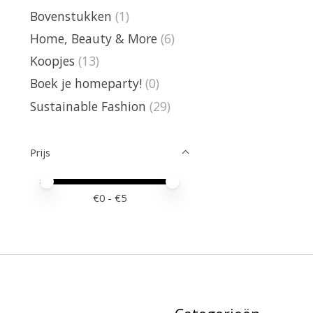
Bovenstukken
(1)
Home, Beauty & More
(6)
Koopjes
(13)
Boek je homeparty!
(0)
Sustainable Fashion
(29)
Prijs
Minimale prijswaarde
Price maximum value
€
0
- €
5