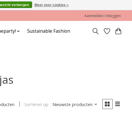
bericht verbergen
Meer over cookies »
Aanmelden / Inloggen
eparty!
Sustainable Fashion
jas
Sorteren op
Nieuwste producten
oducten