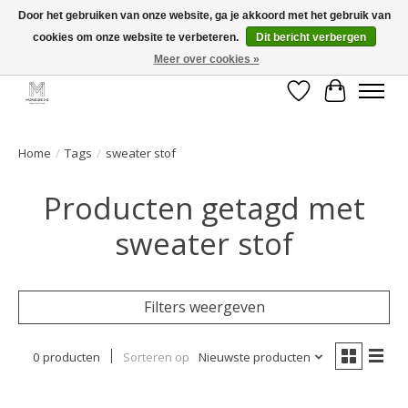
Door het gebruiken van onze website, ga je akkoord met het gebruik van
cookies om onze website te verbeteren.
Dit bericht verbergen
GRATIS verzending vanaf €50 voor BE - €75 voor NL - After pay mogelijk!
Happy Shopping
Meer over cookies »
Verlanglijst
Winkelwa
Home
/
Tags
/
sweater stof
Producten getagd met
sweater stof
Filters weergeven
0 producten
Sorteren op
Nieuwste producten