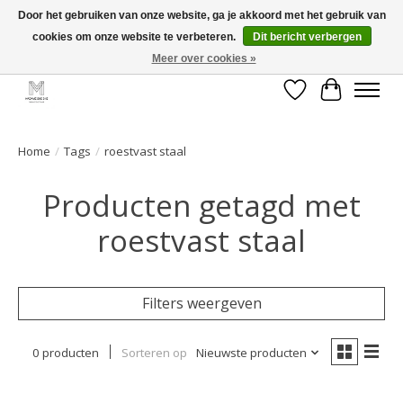
Door het gebruiken van onze website, ga je akkoord met het gebruik van
cookies om onze website te verbeteren.
Dit bericht verbergen
GRATIS verzending vanaf €50 voor BE - €75 voor NL - After pay mogelijk!
Happy Shopping
Meer over cookies »
Verlanglijst
Winkelwa
Home
/
Tags
/
roestvast staal
Producten getagd met
roestvast staal
Filters weergeven
0 producten
Sorteren op
Nieuwste producten