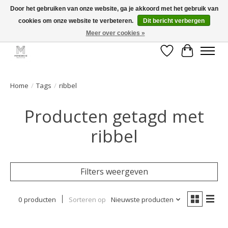
Door het gebruiken van onze website, ga je akkoord met het gebruik van
cookies om onze website te verbeteren.
Dit bericht verbergen
GRATIS verzending vanaf €50 voor BE - €75 voor NL - After pay mogelijk!
Happy Shopping
Meer over cookies »
Verlanglijst
Winkelwa
Home
/
Tags
/
ribbel
Producten getagd met
ribbel
Filters weergeven
0 producten
Sorteren op
Nieuwste producten