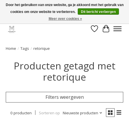
Door het gebruiken van onze website, ga je akkoord met het gebruik van
cookies om onze website te verbeteren.
Dit bericht verbergen
GRATIS verzending vanaf €50 voor BE - €75 voor NL - After pay mogelijk!
Happy Shopping
Meer over cookies »
Verlanglijst
Winkelwa
Home
/
Tags
/
retorique
Producten getagd met
retorique
Filters weergeven
0 producten
Sorteren op
Nieuwste producten