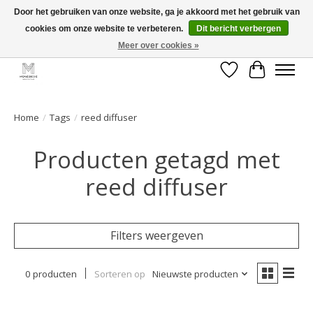
Door het gebruiken van onze website, ga je akkoord met het gebruik van
cookies om onze website te verbeteren.
Dit bericht verbergen
GRATIS verzending vanaf €50 voor BE - €75 voor NL - After pay mogelijk!
Happy Shopping
Meer over cookies »
Verlanglijst
Winkelwa
Home
/
Tags
/
reed diffuser
Producten getagd met
reed diffuser
Filters weergeven
0 producten
Sorteren op
Nieuwste producten