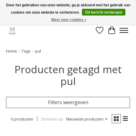
Door het gebruiken van onze website, ga je akkoord met het gebruik van
cookies om onze website te verbeteren.
Dit bericht verbergen
GRATIS verzending vanaf €50 voor BE - €75 voor NL - After pay mogelijk!
Happy Shopping
Meer over cookies »
Verlanglijst
Winkelwa
Home
/
Tags
/
pul
Producten getagd met
pul
Filters weergeven
0 producten
Sorteren op
Nieuwste producten