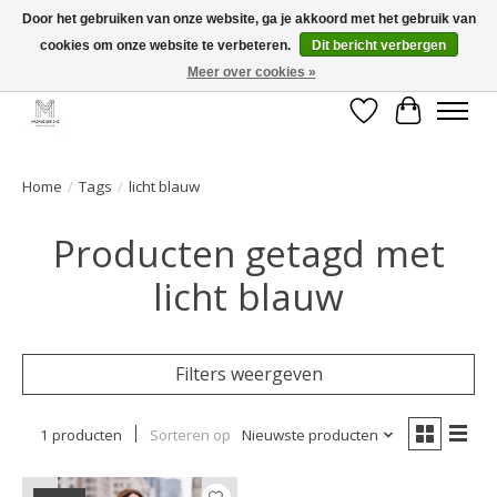
Door het gebruiken van onze website, ga je akkoord met het gebruik van
cookies om onze website te verbeteren.
Dit bericht verbergen
GRATIS verzending vanaf €50 voor BE - €75 voor NL - After pay mogelijk!
Happy Shopping
Meer over cookies »
Verlanglijst
Winkelwa
Home
/
Tags
/
licht blauw
Producten getagd met
licht blauw
Filters weergeven
1 producten
Sorteren op
Nieuwste producten