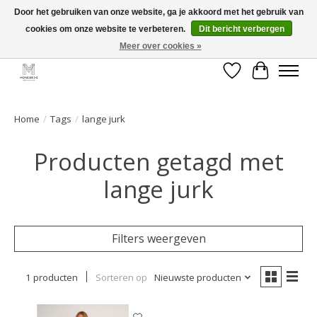
Door het gebruiken van onze website, ga je akkoord met het gebruik van
cookies om onze website te verbeteren.
Dit bericht verbergen
GRATIS verzending vanaf €50 voor BE - €75 voor NL - After pay mogelijk!
Happy Shopping
Meer over cookies »
Verlanglijst
Winkelwa
Home
/
Tags
/
lange jurk
Producten getagd met
lange jurk
Filters weergeven
1 producten
Sorteren op
Nieuwste producten