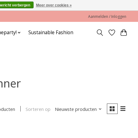
bericht verbergen
Meer over cookies »
Aanmelden / Inloggen
eparty!
Sustainable Fashion
nner
Sorteren op
Nieuwste producten
oducten