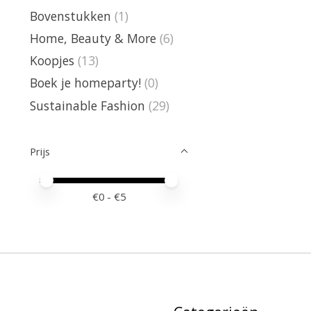
Bovenstukken
(1)
Home, Beauty & More
(6)
Koopjes
(13)
Boek je homeparty!
(0)
Sustainable Fashion
(29)
Prijs
Minimale prijswaarde
Price maximum value
€
0
- €
5