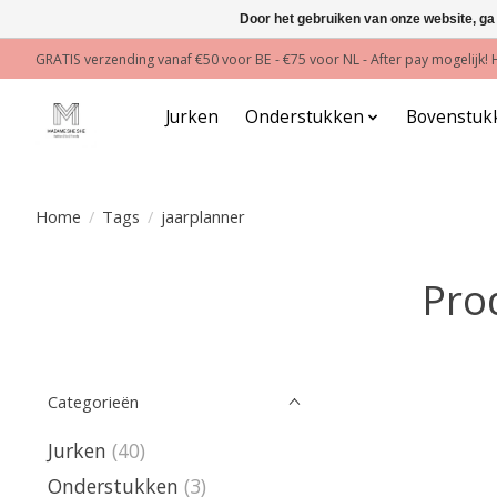
Door het gebruiken van onze website, ga
GRATIS verzending vanaf €50 voor BE - €75 voor NL - After pay mogelijk
Jurken
Onderstukken
Bovenstuk
Home
/
Tags
/
jaarplanner
Pro
Categorieën
Jurken
(40)
Onderstukken
(3)