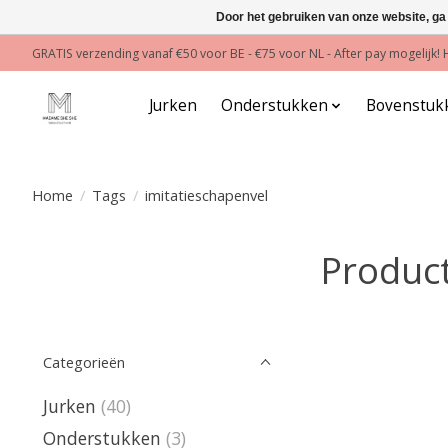
Door het gebruiken van onze website, ga
GRATIS verzending vanaf €50 voor BE - €75 voor NL - After pay mogelijk
Jurken
Onderstukken
Bovenstuk
Home
/
Tags
/
imitatieschapenvel
Product
Categorieën
Jurken
(40)
Onderstukken
(3)