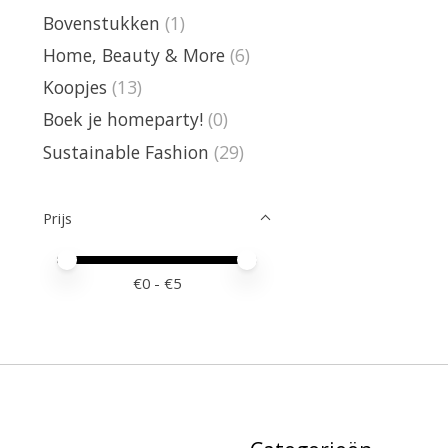
Bovenstukken
(1)
Home, Beauty & More
(6)
Koopjes
(13)
Boek je homeparty!
(0)
Sustainable Fashion
(29)
Prijs
Minimale prijswaarde
Price maximum value
€
0
- €
5