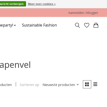
bericht verbergen
Meer over cookies »
Aanmelden / Inloggen
eparty!
Sustainable Fashion
hapenvel
Sorteren op
Nieuwste producten
oducten