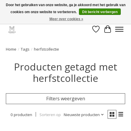
Door het gebruiken van onze website, ga je akkoord met het gebruik van
cookies om onze website te verbeteren.
Dit bericht verbergen
GRATIS verzending vanaf €50 voor BE - €75 voor NL - After pay mogelijk!
Happy Shopping
Meer over cookies »
Verlanglijst
Winkelwa
Home
/
Tags
/
herfstcollectie
Producten getagd met
herfstcollectie
Filters weergeven
0 producten
Sorteren op
Nieuwste producten