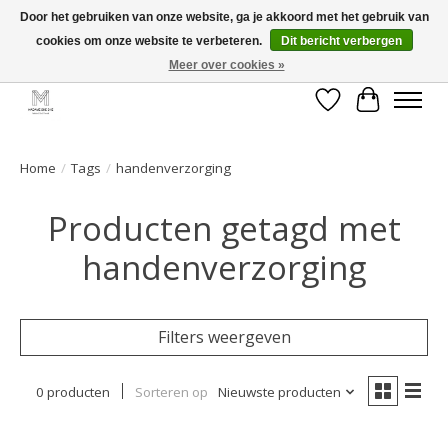
Door het gebruiken van onze website, ga je akkoord met het gebruik van
cookies om onze website te verbeteren.
Dit bericht verbergen
GRATIS verzending vanaf €50 voor BE - €75 voor NL - After pay mogelijk!
Happy Shopping
Meer over cookies »
Verlanglijst
Winkelwa
Home
/
Tags
/
handenverzorging
Producten getagd met
handenverzorging
Filters weergeven
0 producten
Sorteren op
Nieuwste producten