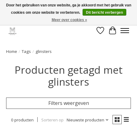
Door het gebruiken van onze website, ga je akkoord met het gebruik van
cookies om onze website te verbeteren.
Dit bericht verbergen
GRATIS verzending vanaf €50 voor BE - €75 voor NL - After pay mogelijk!
Happy Shopping
Meer over cookies »
Verlanglijst
Winkelwa
Home
/
Tags
/
glinsters
Producten getagd met
glinsters
Filters weergeven
0 producten
Sorteren op
Nieuwste producten