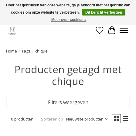
Door het gebruiken van onze website, ga je akkoord met het gebruik van
cookies om onze website te verbeteren.
Dit bericht verbergen
GRATIS verzending vanaf €50 voor BE - €75 voor NL - After pay mogelijk!
Happy Shopping
Meer over cookies »
Verlanglijst
Winkelwa
Home
/
Tags
/
chique
Producten getagd met
chique
Filters weergeven
0 producten
Sorteren op
Nieuwste producten