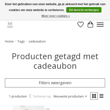
Door het gebruiken van onze website, ga je akkoord met het gebruik van
cookies om onze website te verbeteren.
Dit bericht verbergen
GRATIS verzending vanaf €50 voor BE - €75 voor NL - After pay mogelijk!
Happy Shopping
Meer over cookies »
Verlanglijst
Winkelwa
Home
/
Tags
/
cadeaubon
Producten getagd met
cadeaubon
Filters weergeven
1 producten
Sorteren op
Nieuwste producten