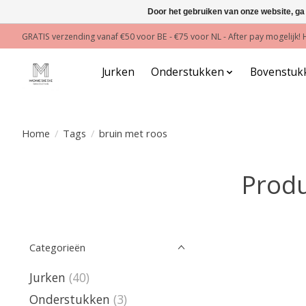
Door het gebruiken van onze website, ga
GRATIS verzending vanaf €50 voor BE - €75 voor NL - After pay mogelijk
Jurken
Onderstukken
Bovenstuk
Home
/
Tags
/
bruin met roos
Produ
Categorieën
Jurken
(40)
Onderstukken
(3)