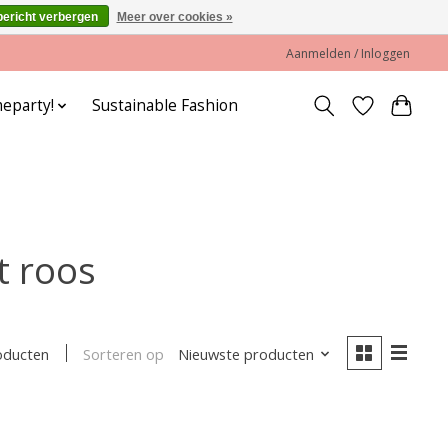
bericht verbergen
Meer over cookies »
Aanmelden / Inloggen
eparty!
Sustainable Fashion
t roos
Sorteren op
Nieuwste producten
oducten