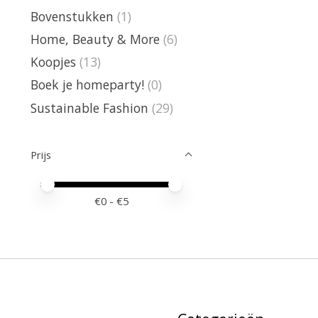
Bovenstukken
(1)
Home, Beauty & More
(6)
Koopjes
(13)
Boek je homeparty!
(0)
Sustainable Fashion
(29)
Prijs
Minimale prijswaarde
Price maximum value
€
0
- €
5