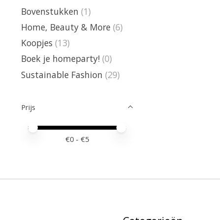
Bovenstukken
(1)
Home, Beauty & More
(6)
Koopjes
(13)
Boek je homeparty!
(0)
Sustainable Fashion
(29)
Prijs
Minimale prijswaarde
Price maximum value
€
0
- €
5