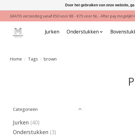
Door het gebruiken van onze website, ga
GRATIS verzending vanaf €50 voor BE - €75 voor NL - After pay mogelijk
Jurken
Onderstukken
Bovenstuk
Home
/
Tags
/
brown
P
Categorieën
Jurken
(40)
Onderstukken
(3)