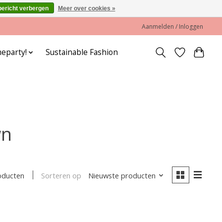
bericht verbergen
Meer over cookies »
Aanmelden / Inloggen
eparty!
Sustainable Fashion
wn
Sorteren op
Nieuwste producten
oducten