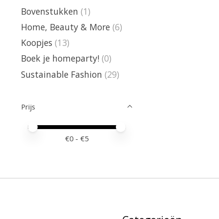
Bovenstukken
(1)
Home, Beauty & More
(6)
Koopjes
(13)
Boek je homeparty!
(0)
Sustainable Fashion
(29)
Prijs
Minimale prijswaarde
Price maximum value
€
0
- €
5