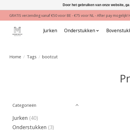
Door het gebruiken van onze website, ga
GRATIS verzending vanaf €50 voor BE - €75 voor NL - After pay mogelijk
Jurken
Onderstukken
Bovenstuk
Home
/
Tags
/
bootcut
P
Categorieën
Jurken
(40)
Onderstukken
(3)