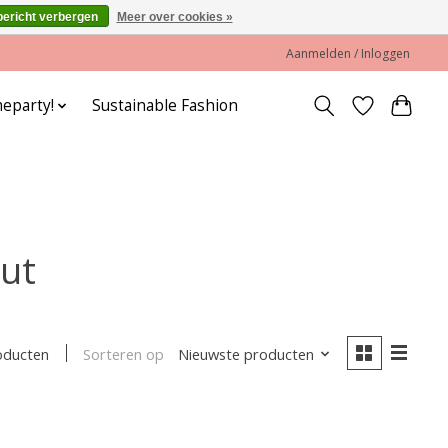
bericht verbergen
Meer over cookies »
Aanmelden / Inloggen
eparty!
Sustainable Fashion
ut
Sorteren op
Nieuwste producten
oducten