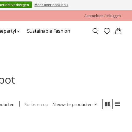
bericht verbergen
Meer over cookies »
Aanmelden / Inloggen
eparty!
Sustainable Fashion
pot
Sorteren op
Nieuwste producten
oducten