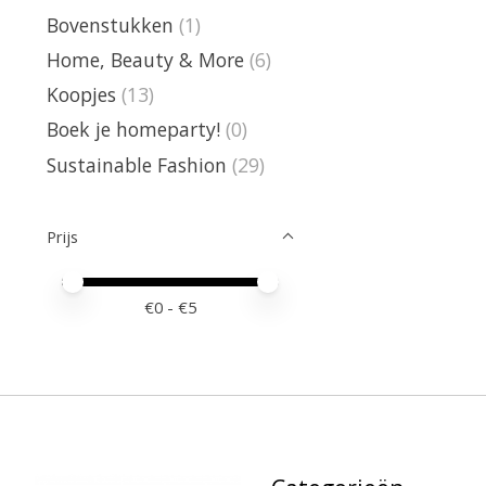
Bovenstukken
(1)
Home, Beauty & More
(6)
Koopjes
(13)
Boek je homeparty!
(0)
Sustainable Fashion
(29)
Prijs
Minimale prijswaarde
Price maximum value
€
0
- €
5