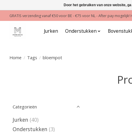
Door het gebruiken van onze website, ga
GRATIS verzending vanaf €50 voor BE - €75 voor NL - After pay mogelijk
Jurken
Onderstukken
Bovenstuk
Home
/
Tags
/
bloempot
Pr
Categorieën
Jurken
(40)
Onderstukken
(3)