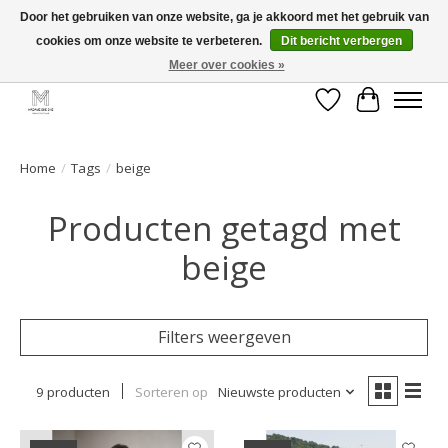
Door het gebruiken van onze website, ga je akkoord met het gebruik van
cookies om onze website te verbeteren.
Dit bericht verbergen
GRATIS verzending vanaf €50 voor BE - €75 voor NL - After pay mogelijk!
Happy Shopping
Meer over cookies »
Verlanglijst
Winkelwa
Home
/
Tags
/
beige
Producten getagd met
beige
Filters weergeven
9 producten
Sorteren op
Nieuwste producten