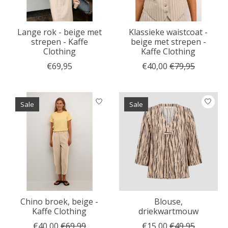
Lange rok - beige met
Klassieke waistcoat -
strepen - Kaffe
beige met strepen -
Clothing
Kaffe Clothing
€69,95
€40,00
€79,95
Sale
Sale
Chino broek, beige -
Blouse,
Kaffe Clothing
driekwartmouw
€40,00
€69,99
€15,00
€49,95