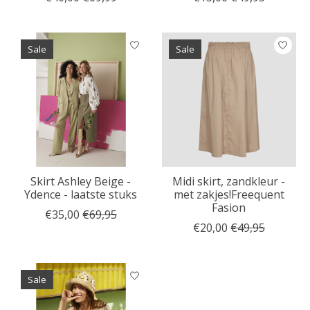
Sale
Sale
Skirt Ashley Beige -
Midi skirt, zandkleur -
Ydence - laatste stuks
met zakjes!Freequent
Fasion
€35,00
€69,95
€20,00
€49,95
Sale