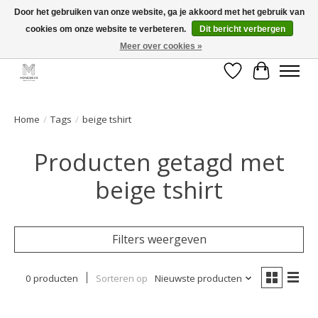
Door het gebruiken van onze website, ga je akkoord met het gebruik van
cookies om onze website te verbeteren.
Dit bericht verbergen
GRATIS verzending vanaf €50 voor BE - €75 voor NL - After pay mogelijk!
Happy Shopping
Meer over cookies »
Verlanglijst
Winkelwa
Home
/
Tags
/
beige tshirt
Producten getagd met
beige tshirt
Filters weergeven
0 producten
Sorteren op
Nieuwste producten