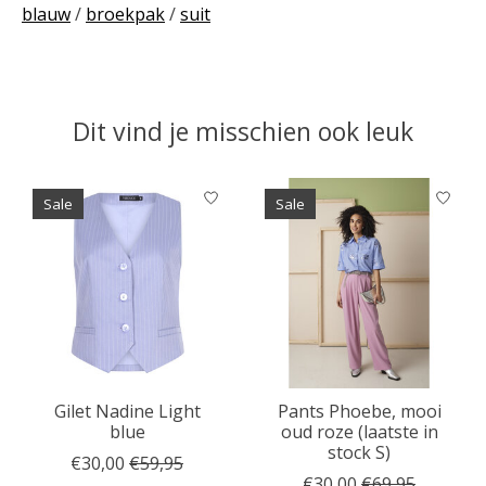
blauw
/
broekpak
/
suit
Dit vind je misschien ook leuk
Items van productcarrousel
Sale
Sale
Gilet Nadine Light
Pants Phoebe, mooi
blue
oud roze (laatste in
stock S)
€30,00
€59,95
€30,00
€69,95