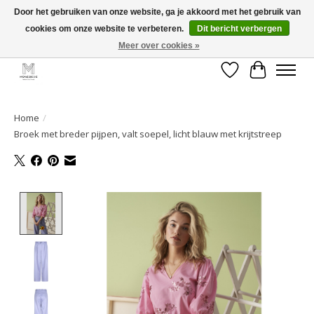
Door het gebruiken van onze website, ga je akkoord met het gebruik van
cookies om onze website te verbeteren.
Dit bericht verbergen
GRATIS verzending vanaf €50 voor BE - €75 voor NL - After pay mogelijk!
Happy Shopping
Meer over cookies »
Verlanglijst
Winkelwa
Home
/
Broek met breder pijpen, valt soepel, licht blauw met krijtstreep
Product image slideshow Items