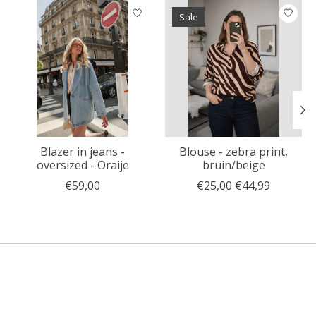
Items van productcarrousel
Sale
Blazer in jeans -
Blouse - zebra print,
oversized - Oraije
bruin/beige
€59,00
€25,00
€44,99