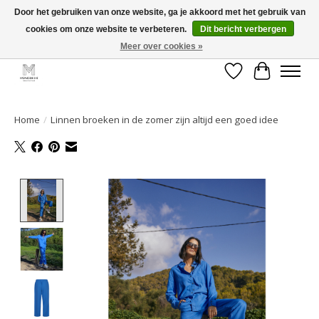
Door het gebruiken van onze website, ga je akkoord met het gebruik van
cookies om onze website te verbeteren.
Dit bericht verbergen
GRATIS verzending vanaf €50 voor BE - €75 voor NL - After pay mogelijk!
Happy Shopping
Meer over cookies »
Verlanglijst
Winkelwa
Home
/
Linnen broeken in de zomer zijn altijd een goed idee
Product image slideshow Items