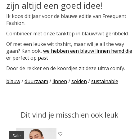
zijn altijd een goed idee!
Ik koos dit jaar voor de blauwe editie van Freequent
Fashion.
Combineer met onze tanktop in blauw/wit geribbeld.
Of met een leuke wit thshirt, maar wil je all the way
gaan? Kan ook,
we hebben een blauw linnen hemd die
er perfect op past
Door de rekker en de koordjes zit deze ultra comfy.
blauw
/
duurzaam
/
linnen
/
solden
/
sustainable
Dit vind je misschien ook leuk
Items van productcarrousel
Sale